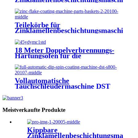
DSB D650
Teilekörbe für
Zinklamellenbeschichtungsmaschinen
18 Meter Doppelverbrennungs-
Härtungsofen für die
Zinklamellenbeschichtung
FGG1812
Vollautomatische
Tauchschleudermaschine DST
S800
Meistverkaufte Produkte
Kippbare
Zinklamellenbeschichtungsmaschi