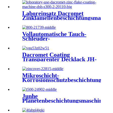
Laboreinsatz Dacromet
Zinklamellenbeschichtungsmaschi
DSB S300
Vollautomatische Tauch-
Schleuder-
Beschichtungsmaschine DST
S800+
Dacromet Coating
Transparenter Decklack JH-
9323
Mikroschicht-
Korrosionsschutzbeschichtung
auf Wasserbasis (chromfrei)
Junhe
Planetenbeschichtungsmaschine
DSP T500