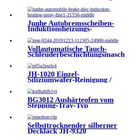
DSB D350
Junhe Autobremsscheiben-
Induktionsheizungs-
Sprühleitung
Vollautomatische Tauch-
Schleuderbeschichtungsmaschine
DST S800N
JH-1020 Einzel-
Siliziumwafer-Reinigung /
Siliziumscheiben-
Reinigungsmittel PH 12,0-
14,0
BG3012 Aushärteofen vom
Stepping-Tray-Typ
Selbsttrocknender silberner
Decklack JH-9320